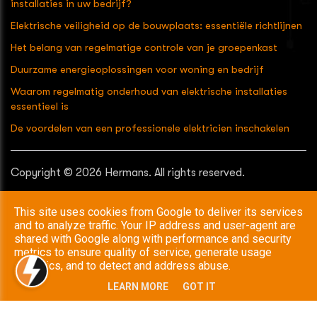
installaties in uw bedrijf?
Elektrische veiligheid op de bouwplaats: essentiële richtlijnen
Het belang van regelmatige controle van je groepenkast
Duurzame energieoplossingen voor woning en bedrijf
Waarom regelmatig onderhoud van elektrische installaties
essentieel is
De voordelen van een professionele elektricien inschakelen
Copyright © 2026 Hermans. All rights reserved.
Privacy & Cookies
|
UP-TO-DATE WebDesign
This site uses cookies from Google to deliver its services
and to analyze traffic. Your IP address and user-agent are
shared with Google along with performance and security
metrics to ensure quality of service, generate usage
statistics, and to detect and address abuse.
LEARN MORE
GOT IT