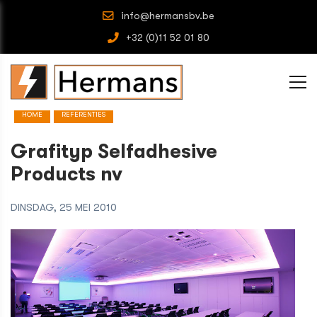
info@hermansbv.be
+32 (0)11 52 01 80
HOME
REFERENTIES
Grafityp Selfadhesive
Products nv
DINSDAG, 25 MEI 2010