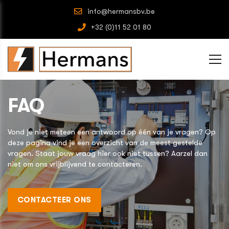
info@hermansbv.be
+32 (0)11 52 01 80
FAQ
Vond je niet meteen een antwoord op één van je vragen? Op
deze pagina vind je een overzicht van de meest gestelde
vragen. Staat jouw vraag hier ook niet tussen? Aarzel dan
niet om ons vrijblijvend te contacteren.
CONTACTEER ONS