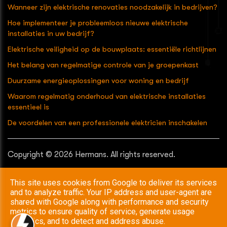
Wanneer zijn elektrische renovaties noodzakelijk in bedrijven?
Hoe implementeer je probleemloos nieuwe elektrische
installaties in uw bedrijf?
Elektrische veiligheid op de bouwplaats: essentiële richtlijnen
Het belang van regelmatige controle van je groepenkast
Duurzame energieoplossingen voor woning en bedrijf
Waarom regelmatig onderhoud van elektrische installaties
essentieel is
De voordelen van een professionele elektricien inschakelen
Copyright © 2026 Hermans. All rights reserved.
Privacy & Cookies
|
UP-TO-DATE WebDesign
This site uses cookies from Google to deliver its services
and to analyze traffic. Your IP address and user-agent are
shared with Google along with performance and security
metrics to ensure quality of service, generate usage
statistics, and to detect and address abuse.