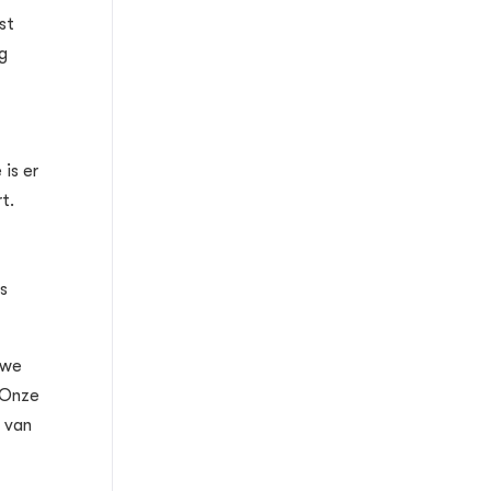
st
g
is er
t.
s
 we
 Onze
n van