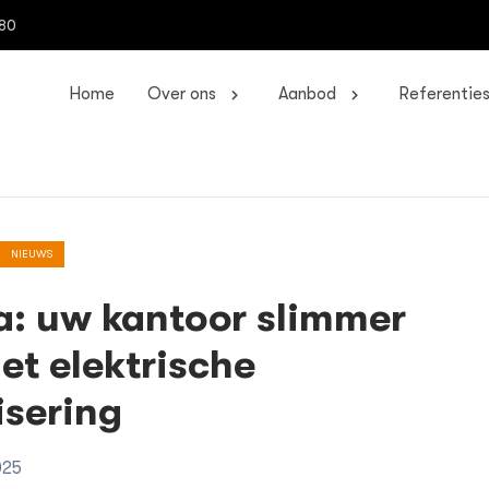
 80
Home
Over ons
Aanbod
Referentie
NIEUWS
: uw kantoor slimmer
t elektrische
sering
025