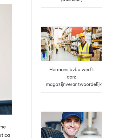
Hermans bvba werft
aan:
magazijnverantwoordelijke
rne
otica