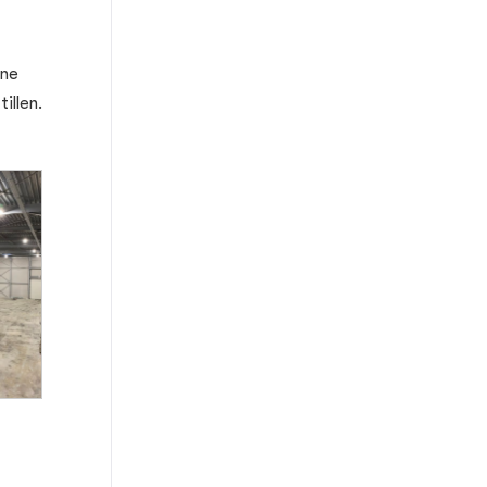
ene
illen.