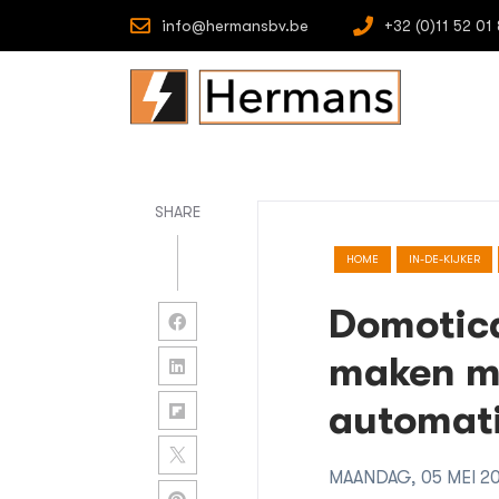
info@hermansbv.be
+32 (0)11 52 01
SHARE
HOME
IN-DE-KIJKER
Domotica
maken me
automati
MAANDAG, 05 MEI 2