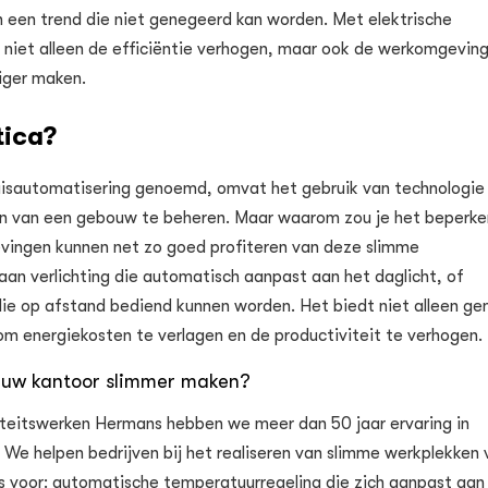
 een trend die niet genegeerd kan worden. Met elektrische
 niet alleen de efficiëntie verhogen, maar ook de werkomgevin
iger maken.
tica?
isautomatisering genoemd, omvat het gebruik van technologi
en van een gebouw te beheren. Maar waarom zou je het beperke
ingen kunnen net zo goed profiteren van deze slimme
an verlichting die automatisch aanpast aan het daglicht, of
die op afstand bediend kunnen worden. Het biedt niet alleen g
m energiekosten te verlagen en de productiviteit te verhogen.
 uw kantoor slimmer maken?
citeitswerken Hermans hebben we meer dan 50 jaar ervaring in
. We helpen bedrijven bij het realiseren van slimme werkplekken 
ns voor: automatische temperatuurregeling die zich aanpast aan