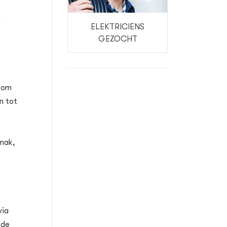
g
ELEKTRICIENS
GEZOCHT
e om
n tot
emak,
via
 de