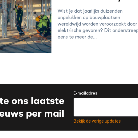
Wist je dat jaarlijks duizenden
ongelukken op bouwplaatsen
wereldwijd worden veroorzaakt door
elektrische gevaren? Dit onderstree
eens te meer de...
E-mailadres
te ons laatste
ieuws per mail
Bekijk de vorige updates